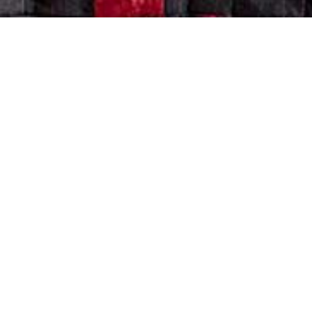
PA-decouvrir
(D)
Veröffentlicht von
phlp
31
März 2019
29 Januar 2026
In die alten Techniken der
Quilt-Tradition eingeweiht,
lässt Sabine Cibert aus
einzelnen Stofffragmenten