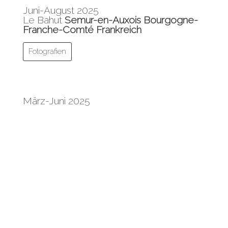
Juni-August 2025
Le Bahut
Semur-en-Auxois Bourgogne-
Franche-Comté Frankreich
Fotografien
März-Juni 2025
Renaud-Stiftung
Lyon, Frankreich
Text
Dezember 2023
Showroom Galerie 7
Lyon, Frankreich
Fotographien