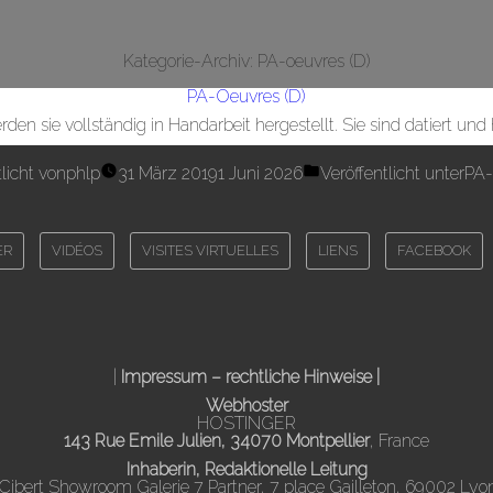
Kategorie-Archiv:
PA-oeuvres (D)
PA-Oeuvres (D)
n sie vollständig in Handarbeit hergestellt. Sie sind datiert und h
licht von
phlp
31 März 2019
1 Juni 2026
Veröffentlicht unter
PA-
ER
VIDÉOS
VISITES VIRTUELLES
LIENS
FACEBOOK
|
Impressum
– rechtliche Hinweise |
Webhoster
HOSTINGER
143 Rue Emile Julien, 34070 Montpellier
, France
Inhaberin, Redaktionelle Leitung
Cibert Showroom Galerie 7 Partner, 7 place Gailleton, 69002 Lyo