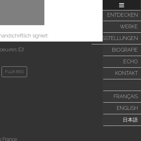
≡
ENTDECKEN
WERKE
andschriftlich signiert.
AUSSTELLUNGEN
oeuvres (D)
BIOGRAFIE
ECHO
FLUX RSS
KONTAKT
—
FRANÇAIS
ENGLISH
日本語
n France