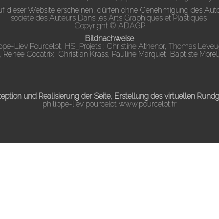
 auf dieser Website erscheinen, dürfen ohne Genehmigung des Auto
société des Auteurs Dans les Arts Graphiques et Plastiques
Copyright © ADAGP
Bildnachweise
ippe-Liev Pourcelot, HS_Projets : Christine Athenor, Thomas Leve
Renée Cocatrix, Christian Krass, Pauline Marquet, Baptiste Morel
eption und Realisierung der Seite, Erstellung des virtuellen Rund
philippe-liev pourcelot
www.pourcelot.fr