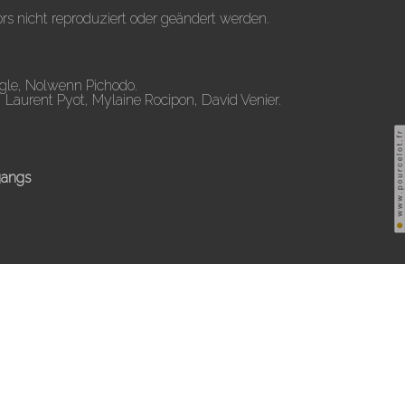
rs nicht reproduziert oder geändert werden.
ugle, Nolwenn Pichodo.
, Laurent Pyot, Mylaine Rocipon, David Venier.
gangs