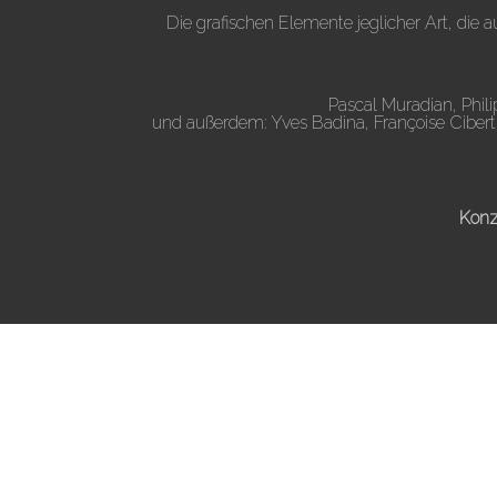
Die grafischen Elemente jeglicher Art, die
Pascal Muradian, Phil
und außerdem: Yves Badina, Françoise Cibert, 
Konz