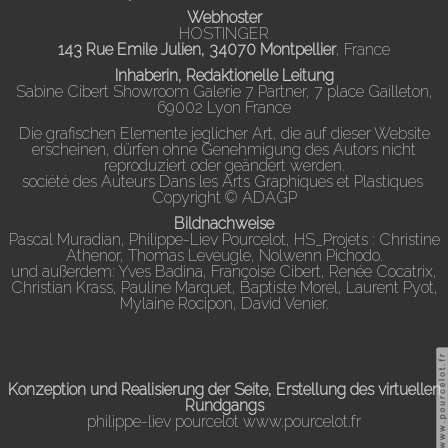
Webhoster
HOSTINGER
143 Rue Emile Julien, 34070 Montpellier
, France
Inhaberin, Redaktionelle Leitung
Sabine Cibert Showroom Galerie 7 Partner, 7 place Gailleton,
69002 Lyon France
Die grafischen Elemente jeglicher Art, die auf dieser Website
erscheinen, dürfen ohne Genehmigung des Autors nicht
reproduziert oder geändert werden.
société des Auteurs Dans les Arts Graphiques et Plastiques
Copyright © ADAGP
Bildnachweise
Pascal Muradian, Philippe-Liev Pourcelot, HS_Projets : Christine
Athenor, Thomas Leveugle, Nolwenn Pichodo.
und außerdem: Yves Badina, Françoise Cibert, Renée Cocatrix,
Christian Krass, Pauline Marquet, Baptiste Morel, Laurent Pyot,
Mylaine Rocipon, David Venier.
Konzeption und Realisierung der Seite, Erstellung des virtuellen
Rundgangs
philippe-liev pourcelot
www.pourcelot.fr