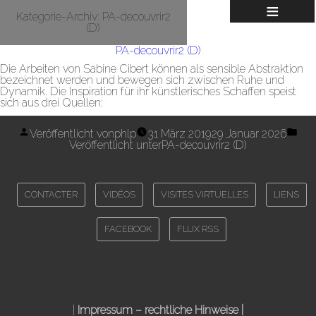
≡
Kategorie-Archiv:
PA-decouvrir2
(D)
PA-decouvrir2 (D)
Die Arbeiten von Sabine Cibert können als sensible Abstraktion
bezeichnet werden und bewegen sich zwischen Ruhe und
Dynamik. Die Inspiration für ihr künstlerisches Schaffen speist
sich aus drei Quellen:
Veröffentlicht von
phlp
31 März 2019
29 Januar 2026
Veröffentlicht unter
PA-decouvrir2 (D)
CONTACTER
VIDÉOS
VISITES VIRTUELLES
LIENS
FACEBOOK
FLUX RSS
|
Impressum
– rechtliche Hinweise |