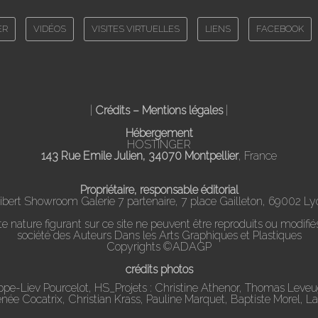
ER
VIDÉOS
VISITES VIRTUELLES
LIENS
FACEBOOK
|
Crédits – Mentions légales
|
Hébergement
HOSTINGER
143 Rue Emile Julien, 34070 Montpellier
, France
Propriétaire, responsable éditorial
ibert Showroom Galerie 7 partenaire, 7 place Gailleton, 69002 Ly
nature figurant sur ce site ne peuvent être reproduits ou modifiés
société des Auteurs Dans les Arts Graphiques et Plastiques
Copyrights ©ADAGP
crédits photos
ippe-Liev Pourcelot, HS_Projets : Christine Athenor, Thomas Leve
Renée Cocatrix, Christian Krass, Pauline Marquet, Baptiste Morel, L