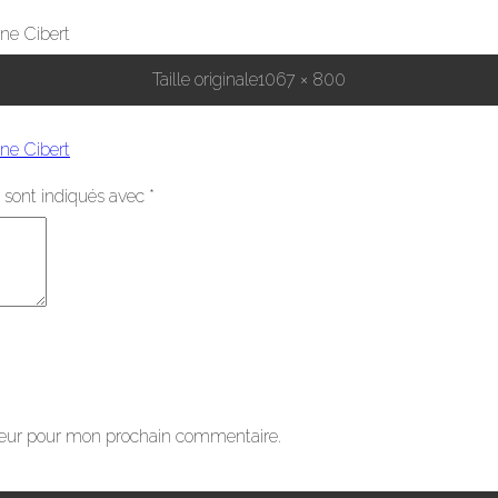
ine Cibert
Taille originale
1067 × 800
ine Cibert
 sont indiqués avec
*
teur pour mon prochain commentaire.