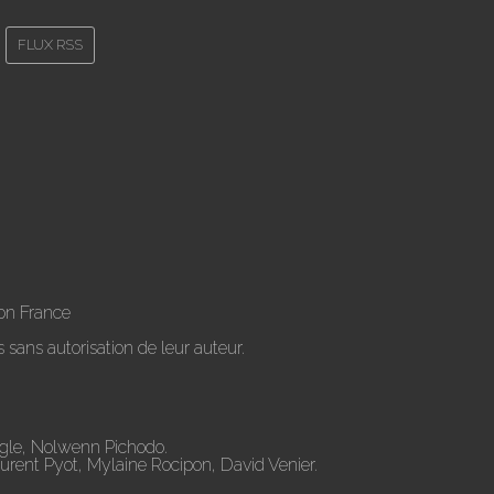
FLUX RSS
on France
 sans autorisation de leur auteur.
ugle, Nolwenn Pichodo.
aurent Pyot, Mylaine Rocipon, David Venier.