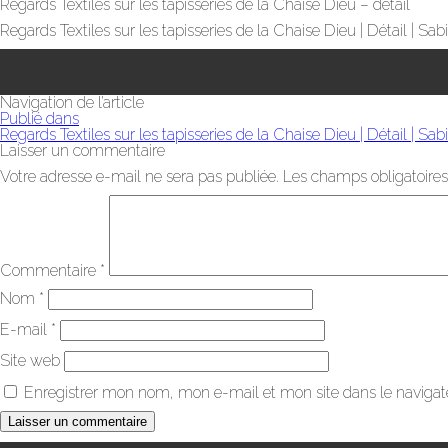
Regards Textiles sur les tapisseries de la Chaise Dieu – détail
Regards Textiles sur les tapisseries de la Chaise Dieu | Détail | Sab
Navigation de l’article
Publié dans
Regards Textiles sur les tapisseries de la Chaise Dieu | Détail | Sab
Laisser un commentaire
Votre adresse e-mail ne sera pas publiée.
Les champs obligatoires
Commentaire
*
Nom
*
E-mail
*
Site web
Enregistrer mon nom, mon e-mail et mon site dans le naviga