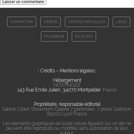
CONTACTER
VIDÉOS
VISITES VIRTUELLES
LIENS
FACEBOOK
FLUX RSS
|
Crédits – Mentions légales
|
Hébergement
HOSTINGER
143 Rue Emile Julien, 34070 Montpellier
, France
Propriétaire, responsable éditorial
Sabine Cibert Showroom Galerie 7 partenaire, 7 place Gailleton,
69002 Lyon France
Les éléments graphiques de toute nature figurant sur ce site ne
peuvent être reproduits ou modifiés sans autorisation de leur
auteur.