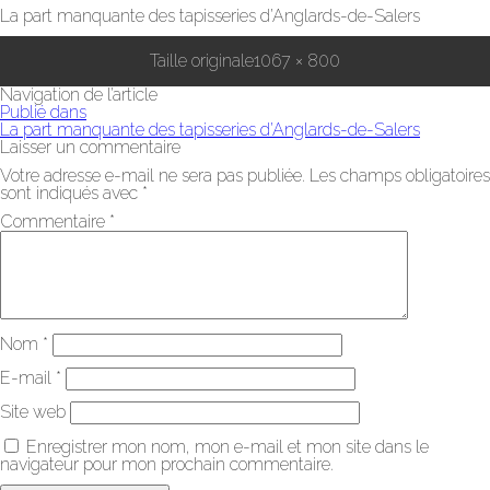
La part manquante des tapisseries d’Anglards-de-Salers
Taille originale
1067 × 800
Navigation de l’article
Publié dans
La part manquante des tapisseries d’Anglards-de-Salers
Laisser un commentaire
Votre adresse e-mail ne sera pas publiée.
Les champs obligatoires
sont indiqués avec
*
Commentaire
*
Nom
*
E-mail
*
Site web
Enregistrer mon nom, mon e-mail et mon site dans le
navigateur pour mon prochain commentaire.