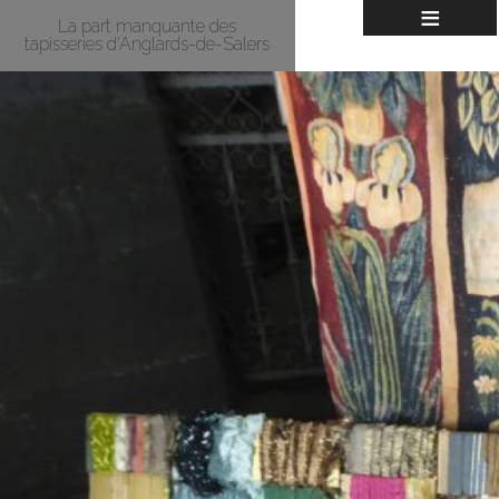
≡
La part manquante des
tapisseries d’Anglards-de-Salers