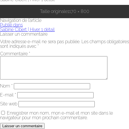
Taille originale
1170 × 800
Navigation de l’article
Publié dans
Sabine Cibert | Hiver 1 détail
Laisser un commentaire
Votre adresse e-mail ne sera pas publiée.
Les champs obligatoires
sont indiqués avec
*
Commentaire
*
Nom
*
E-mail
*
Site web
Enregistrer mon nom, mon e-mail et mon site dans le
navigateur pour mon prochain commentaire.