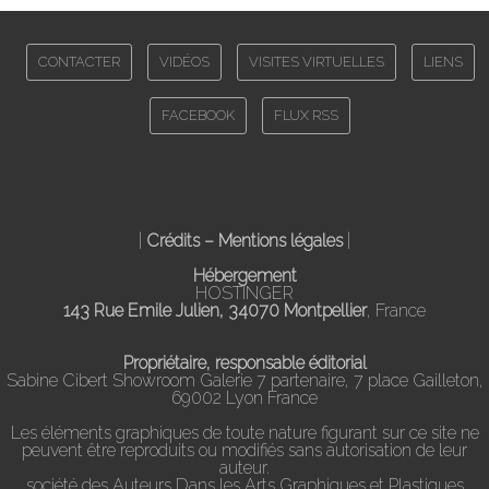
CONTACTER
VIDÉOS
VISITES VIRTUELLES
LIENS
FACEBOOK
FLUX RSS
|
Crédits – Mentions légales
|
Hébergement
HOSTINGER
143 Rue Emile Julien, 34070 Montpellier
, France
Propriétaire, responsable éditorial
Sabine Cibert Showroom Galerie 7 partenaire, 7 place Gailleton,
69002 Lyon France
Les éléments graphiques de toute nature figurant sur ce site ne
peuvent être reproduits ou modifiés sans autorisation de leur
auteur.
société des Auteurs Dans les Arts Graphiques et Plastiques