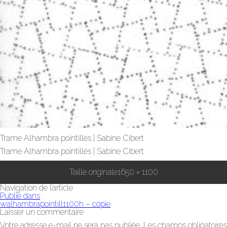
Trame Alhambra pointillés | Sabine Cibert
Trame Alhambra pointillés | Sabine Cibert
Taille originale
1650 × 1100
Navigation de l’article
Publié dans
walhambrapointill1100h – copie
Laisser un commentaire
Votre adresse e-mail ne sera pas publiée.
Les champs obligatoires