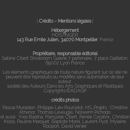
|
Crédits – Mentions légales
|
Hébergement
HOSTINGER
143 Rue Emile Julien, 34070 Montpellier
, France
Propriétaire, responsable éditorial
Sabine Cibert Showroom Galerie 7 partenaire, 7 place Gailleton,
69002 Lyon France
Les éléments graphiques de toute nature figurant sur ce site ne
peuvent être reproduits ou modifiés sans autorisation de leur
auteur.
société des Auteurs Dans les Arts Graphiques et Plastiques
Copyrights ©ADAGP
crédits photos
Pascal Muradian, Philippe-Liev Pourcelot, HS_Projets : Christine
Athenor, Thomas Leveugle, Nolwenn Pichodo.
et aussi : Yves Badina, Françoise Cibert, Renée Cocatrix, Christian
Krass, Pauline Marquet, Baptiste Morel, Laurent Pyot, Mylaine
Rocipon, David Venier.