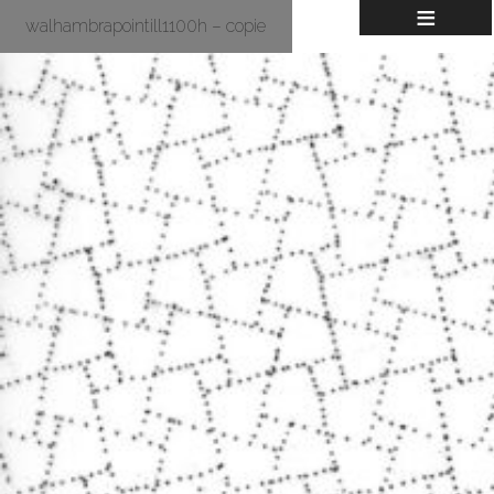
≡
walhambrapointill1100h – copie