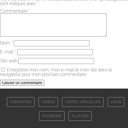
sont indiqués avec
*
Commentaire
*
Nom
*
E-mail
*
Site web
Enregistrer mon nom, mon e-mail et mon site dans le
navigateur pour mon prochain commentaire.
CONTACTER
VIDÉOS
VISITES VIRTUELLES
LIENS
FACEBOOK
FLUX RSS