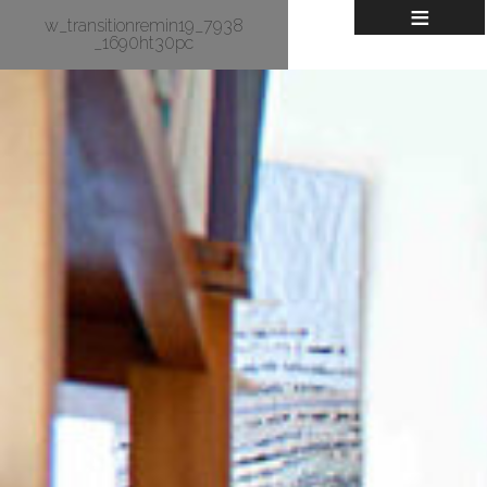
≡
w_transitionremin19_7938
_1690ht30pc