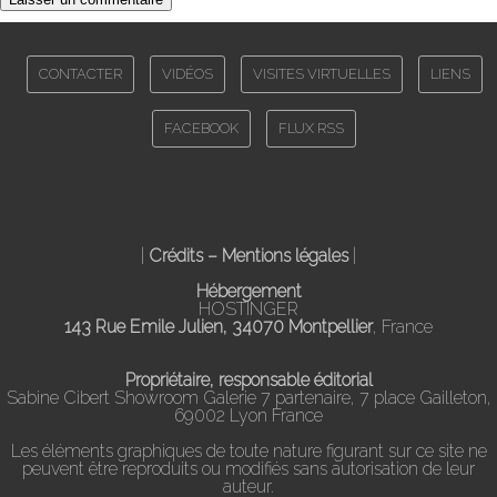
CONTACTER
VIDÉOS
VISITES VIRTUELLES
LIENS
FACEBOOK
FLUX RSS
|
Crédits – Mentions légales
|
Hébergement
HOSTINGER
143 Rue Emile Julien, 34070 Montpellier
, France
Propriétaire, responsable éditorial
Sabine Cibert Showroom Galerie 7 partenaire, 7 place Gailleton,
69002 Lyon France
Les éléments graphiques de toute nature figurant sur ce site ne
peuvent être reproduits ou modifiés sans autorisation de leur
auteur.