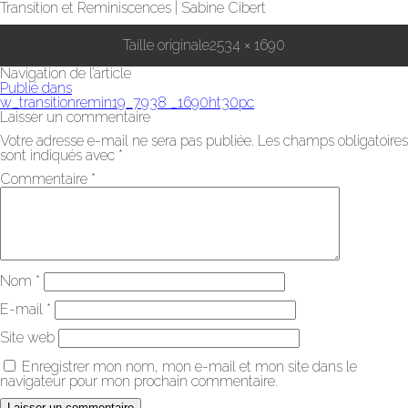
Transition et Reminiscences | Sabine Cibert
Taille originale
2534 × 1690
Navigation de l’article
Publié dans
w_transitionremin19_7938 _1690ht30pc
Laisser un commentaire
Votre adresse e-mail ne sera pas publiée.
Les champs obligatoires
sont indiqués avec
*
Commentaire
*
Nom
*
E-mail
*
Site web
Enregistrer mon nom, mon e-mail et mon site dans le
navigateur pour mon prochain commentaire.