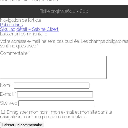
Taille originale
600 × 800
Navigation de l’article
Publié dans
Sikuliaq détail – Sabine Cibert
Laisser un commentaire
Votre adresse e-mail ne sera pas publiée.
Les champs obligatoires
sont indiqués avec
*
Commentaire
*
Nom
*
E-mail
*
Site web
Enregistrer mon nom, mon e-mail et mon site dans le
navigateur pour mon prochain commentaire.