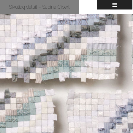
≡
Sikuliaq détail – Sabine Cibert