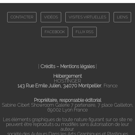
CONTACTER
VIDÉOS
VISITES VIRTUELLES
LIENS
FACEBOOK
FLUX RSS
|
Crédits – Mentions légales
|
Hébergement
HOSTINGER
143 Rue Emile Julien, 34070 Montpellier
, France
Propriétaire, responsable éditorial
Sabine Cibert Showroom Galerie 7 partenaire, 7 place Gailleton,
69002 Lyon France
Les éléments graphiques de toute nature figurant sur ce site ne
peuvent être reproduits ou modifiés sans autorisation de leur
auteur.
société des Auteurs Dans les Arts Graphiques et Plastiques