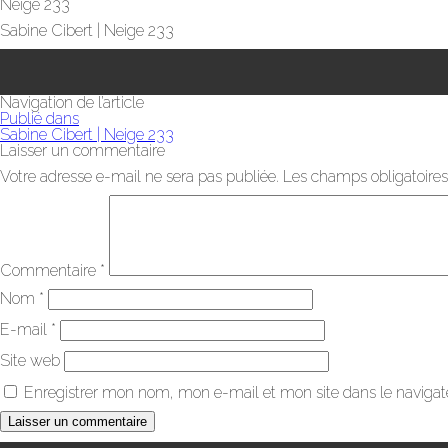
Neige 233
Sabine Cibert | Neige 233
Navigation de l’article
Publié dans
Sabine Cibert | Neige 233
Laisser un commentaire
Votre adresse e-mail ne sera pas publiée.
Les champs obligatoires
Commentaire
*
Nom
*
E-mail
*
Site web
Enregistrer mon nom, mon e-mail et mon site dans le naviga