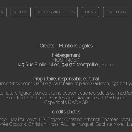
ER
VIDÉOS
VISITES VIRTUELLES
LIENS
FACEBOOK
|
Crédits – Mentions légales
|
Hébergement
HOSTINGER
143 Rue Emile Julien, 34070 Montpellier
, France
Propriétaire, responsable éditorial
ibert Showroom Galerie 7 partenaire, 7 place Gailleton, 69002 Ly
nature figurant sur ce site ne peuvent être reproduits ou modifiés
société des Auteurs Dans les Arts Graphiques et Plastiques
Copyrights ©ADAGP
crédits photos
ippe-Liev Pourcelot, HS_Projets : Christine Athenor, Thomas Leve
Renée Cocatrix, Christian Krass, Pauline Marquet, Baptiste Morel, L