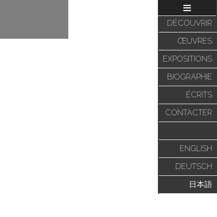
≡
DÉCOUVRIR
ŒUVRES
EXPOSITIONS
BIOGRAPHIE
ÉCRITS
CONTACTER
—
ENGLISH
DEUTSCH
日本語