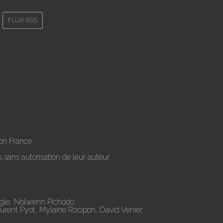
FLUX RSS
on France
 sans autorisation de leur auteur.
ugle, Nolwenn Pichodo.
aurent Pyot, Mylaine Rocipon, David Venier.