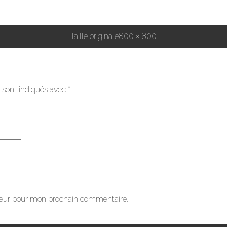
Taille originale
800 × 800
 sont indiqués avec
*
teur pour mon prochain commentaire.