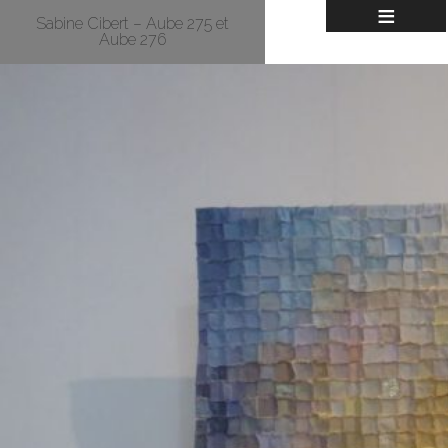
≡
Sabine Cibert – Aube 275 et
Aube 276