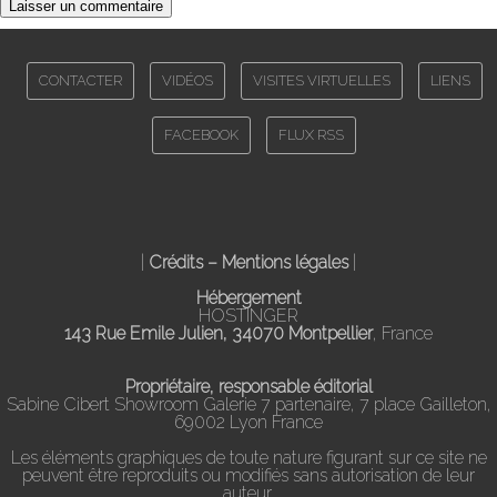
CONTACTER
VIDÉOS
VISITES VIRTUELLES
LIENS
FACEBOOK
FLUX RSS
|
Crédits – Mentions légales
|
Hébergement
HOSTINGER
143 Rue Emile Julien, 34070 Montpellier
, France
Propriétaire, responsable éditorial
Sabine Cibert Showroom Galerie 7 partenaire, 7 place Gailleton,
69002 Lyon France
Les éléments graphiques de toute nature figurant sur ce site ne
peuvent être reproduits ou modifiés sans autorisation de leur
auteur.