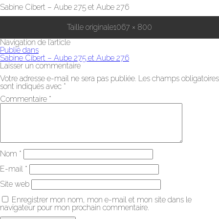
Sabine Cibert – Aube 275 et Aube 276
Taille originale
1067 × 800
Navigation de l’article
Publié dans
Sabine Cibert – Aube 275 et Aube 276
Laisser un commentaire
Votre adresse e-mail ne sera pas publiée.
Les champs obligatoires
sont indiqués avec
*
Commentaire
*
Nom
*
E-mail
*
Site web
Enregistrer mon nom, mon e-mail et mon site dans le
navigateur pour mon prochain commentaire.