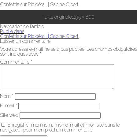
Confettis sur Rio détail | Sabine Cibert
Taille originale
1195 × 800
Navigation de l’article
Publié dans
Confettis sur Rio détail | Sabine Cibert
Laisser un commentaire
Votre adresse e-mail ne sera pas publiée.
Les champs obligatoires
sont indiqués avec
*
Commentaire
*
Nom
*
E-mail
*
Site web
Enregistrer mon nom, mon e-mail et mon site dans le
navigateur pour mon prochain commentaire.