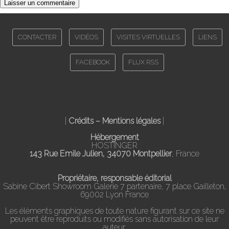
CONTACTER
VIDÉOS
VISITES VIRTUELLES
LIENS
FACEBOOK
FLUX RSS
|
Crédits – Mentions légales
|
Hébergement
HOSTINGER
143 Rue Emile Julien, 34070 Montpellier
, France
Propriétaire, responsable éditorial
Sabine Cibert Showroom Galerie 7 partenaire, 7 place Gailleton,
69002 Lyon France
Les éléments graphiques de toute nature figurant sur ce site ne
peuvent être reproduits ou modifiés sans autorisation de leur
auteur.