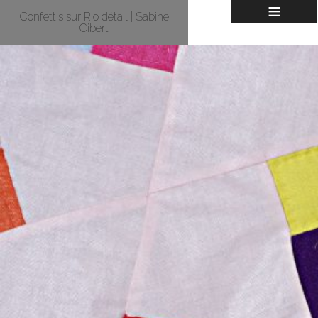
≡
Confettis sur Rio détail | Sabine
Cibert