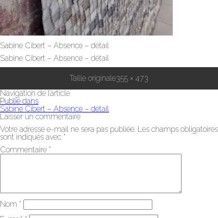
Sabine Cibert – Absence – détail
Sabine Cibert – Absence – détail
Taille originale
355 × 473
Navigation de l’article
Publié dans
Sabine Cibert – Absence – détail
Laisser un commentaire
Votre adresse e-mail ne sera pas publiée.
Les champs obligatoires
sont indiqués avec
*
Commentaire
*
Nom
*