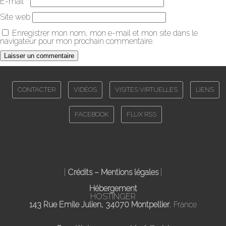
E-mail
*
Site web
Enregistrer mon nom, mon e-mail et mon site dans le
navigateur pour mon prochain commentaire.
CONTACTER
VIDÉOS
VISITES VIRTUELLES
LIENS
FACEBOOK
FLUX RSS
|
Crédits – Mentions légales
|
Hébergement
HOSTINGER
143 Rue Emile Julien, 34070 Montpellier
, France