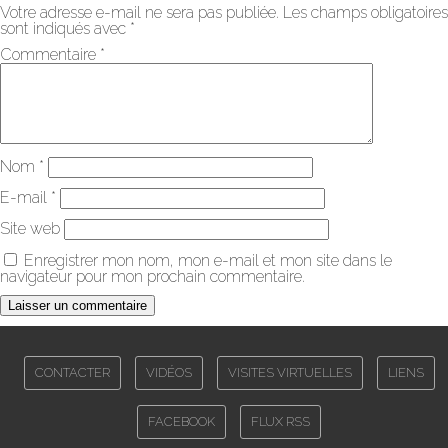
Votre adresse e-mail ne sera pas publiée.
Les champs obligatoires
sont indiqués avec
*
Commentaire
*
Nom
*
E-mail
*
Site web
Enregistrer mon nom, mon e-mail et mon site dans le
navigateur pour mon prochain commentaire.
CONTACTER
VIDÉOS
VISITES VIRTUELLES
LIENS
FACEBOOK
FLUX RSS