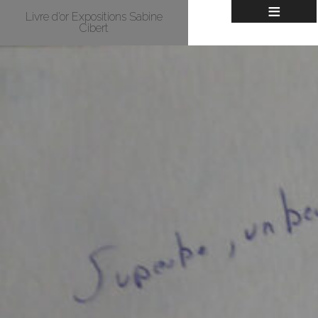
≡
Livre d’or Expositions Sabine
Cibert