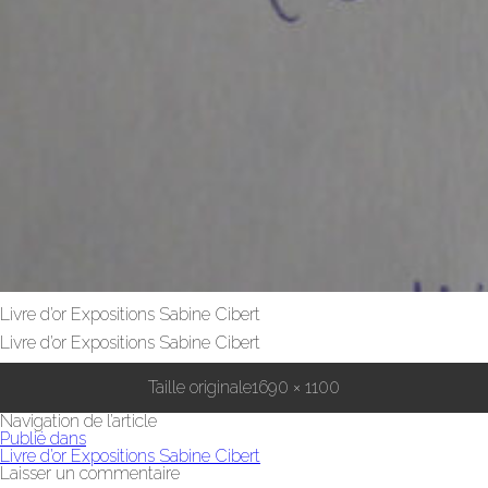
Livre d’or Expositions Sabine Cibert
Livre d’or Expositions Sabine Cibert
Taille originale
1690 × 1100
Navigation de l’article
Publié dans
Livre d’or Expositions Sabine Cibert
Laisser un commentaire