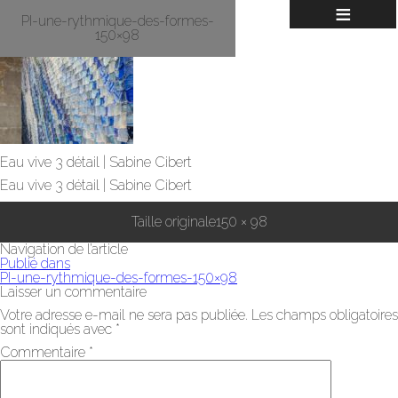
≡
PI-une-rythmique-des-formes-
150×98
Eau vive 3 détail | Sabine Cibert
Eau vive 3 détail | Sabine Cibert
Taille originale
150 × 98
Navigation de l’article
Publié dans
PI-une-rythmique-des-formes-150×98
Laisser un commentaire
Votre adresse e-mail ne sera pas publiée.
Les champs obligatoires
sont indiqués avec
*
Commentaire
*