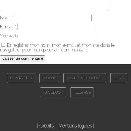
Nom
*
E-mail
*
Site web
Enregistrer mon nom, mon e-mail et mon site dans le
navigateur pour mon prochain commentaire.
CONTACTER
VIDÉOS
VISITES VIRTUELLES
LIENS
FACEBOOK
FLUX RSS
|
Crédits – Mentions légales
|