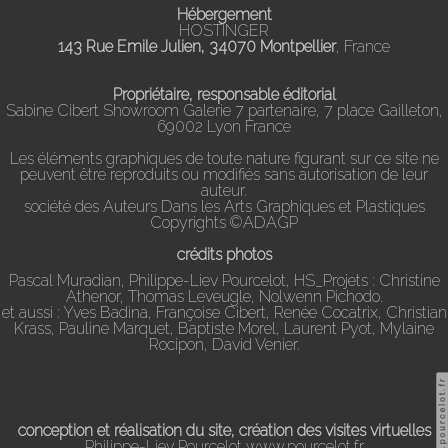
Hébergement
HOSTINGER
143 Rue Emile Julien, 34070 Montpellier
, France
Propriétaire, responsable éditorial
Sabine Cibert Showroom Galerie 7 partenaire, 7 place Gailleton,
69002 Lyon France
Les éléments graphiques de toute nature figurant sur ce site ne
peuvent être reproduits ou modifiés sans autorisation de leur
auteur.
société des Auteurs Dans les Arts Graphiques et Plastiques
Copyrights ©ADAGP
crédits photos
Pascal Muradian, Philippe-Liev Pourcelot, HS_Projets : Christine
Athenor, Thomas Leveugle, Nolwenn Pichodo.
et aussi : Yves Badina, Françoise Cibert, Renée Cocatrix, Christian
Krass, Pauline Marquet, Baptiste Morel, Laurent Pyot, Mylaine
Rocipon, David Venier.
conception et réalisation du site, création des visites virtuelles
Philippe-Liev Pourcelot
www.pourcelot.fr