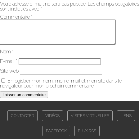
Votre adresse e-mail ne sera pas publiée.
Les champs obligatoires
sont indiqués avec
*
Commentaire
*
Nom
*
E-mail
*
Site web
Enregistrer mon nom, mon e-mail et mon site dans le
navigateur pour mon prochain commentaire.
CONTACTER
VIDÉOS
VISITES VIRTUELLES
LIENS
FACEBOOK
FLUX RSS