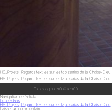
HS_Projets | Regards textiles sur les tapisseries de la Chaise-Dieu
HS_Projets | Regards textiles sur les tapisseries de la Chaise-Dieu
Taille originale
1690 × 1100
Navigation de l’article
Publié dans
HS_Projets | Regards textiles sur les tapisseries de la Chaise-Dieu
Laisser un commentaire