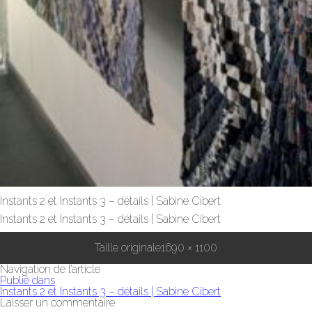
Instants 2 et Instants 3 – détails | Sabine Cibert
Instants 2 et Instants 3 – détails | Sabine Cibert
Taille originale
1690 × 1100
Navigation de l’article
Publié dans
Instants 2 et Instants 3 – détails | Sabine Cibert
Laisser un commentaire