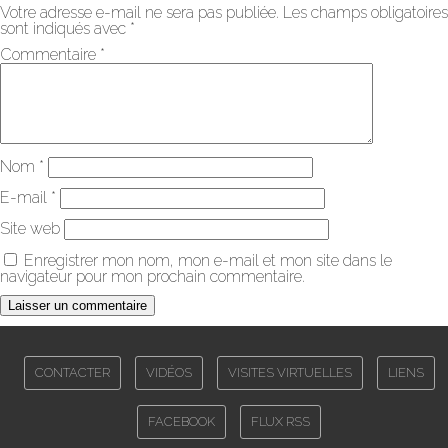
Votre adresse e-mail ne sera pas publiée.
Les champs obligatoires
sont indiqués avec
*
Commentaire
*
Nom
*
E-mail
*
Site web
Enregistrer mon nom, mon e-mail et mon site dans le
navigateur pour mon prochain commentaire.
CONTACTER
VIDÉOS
VISITES VIRTUELLES
LIENS
FACEBOOK
FLUX RSS