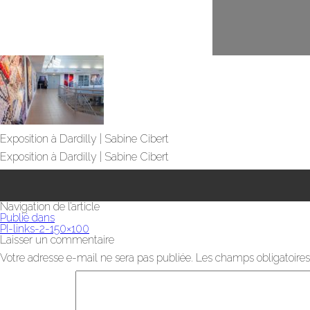
Exposition à Dardilly | Sabine Cibert
Exposition à Dardilly | Sabine Cibert
Navigation de l’article
Publié dans
PI-links-2-150×100
Laisser un commentaire
Votre adresse e-mail ne sera pas publiée.
Les champs obligatoires