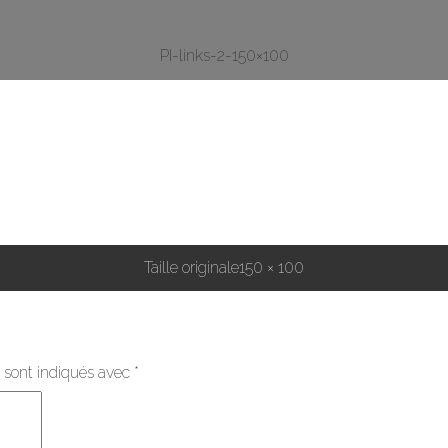
PI-links-2-150×100
Taille originale
150 × 100
 sont indiqués avec
*