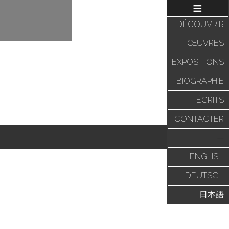
≡
DÉCOUVRIR
ŒUVRES
EXPOSITIONS
BIOGRAPHIE
ÉCRITS
CONTACTER
—
ENGLISH
DEUTSCH
日本語