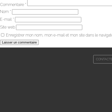
Commentaire
*
Nom
*
E-mail
*
Site web
Enregistrer mon nom, mon e-mail et mon site dans le naviga
CONTACT