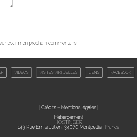
teur pour mon prochain commentaire.
ER
VIDÉOS
VISITES VIRTUELLES
LIENS
FACEBOOK
|
Crédits – Mentions légales
|
Hébergement
HOSTINGER
143 Rue Emile Julien, 34070 Montpellier
, France