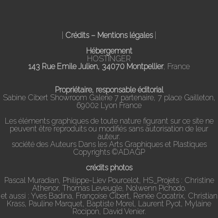
|
Crédits – Mentions légales
|
Hébergement
HOSTINGER
143 Rue Emile Julien, 34070 Montpellier
, France
Propriétaire, responsable éditorial
Sabine Cibert Showroom Galerie 7 partenaire, 7 place Gailleton,
69002 Lyon France
Les éléments graphiques de toute nature figurant sur ce site ne
peuvent être reproduits ou modifiés sans autorisation de leur
auteur.
société des Auteurs Dans les Arts Graphiques et Plastiques
Copyrights ©ADAGP
crédits photos
Pascal Muradian, Philippe-Liev Pourcelot, HS_Projets : Christine
Athenor, Thomas Leveugle, Nolwenn Pichodo.
et aussi : Yves Badina, Françoise Cibert, Renée Cocatrix, Christian
Krass, Pauline Marquet, Baptiste Morel, Laurent Pyot, Mylaine
Rocipon, David Venier.