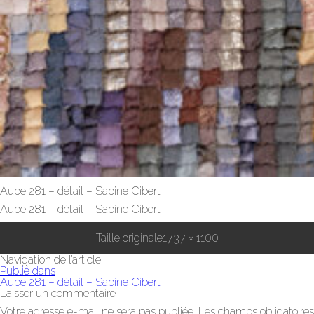
Aube 281 – détail – Sabine Cibert
Aube 281 – détail – Sabine Cibert
Taille originale
1737 × 1100
Navigation de l’article
Publié dans
Aube 281 – détail – Sabine Cibert
Laisser un commentaire
Votre adresse e-mail ne sera pas publiée.
Les champs obligatoires