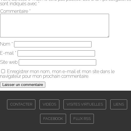
sont indiqués avec
*
Commentaire
*
Nom
*
E-mail
*
Site web
Enregistrer mon nom, mon e-mail et mon site dans le
navigateur pour mon prochain commentaire.
CONTACTER
VIDÉOS
VISITES VIRTUELLES
LIENS
FACEBOOK
FLUX RSS