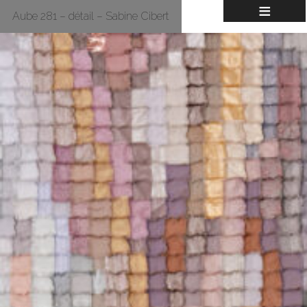
≡
Aube 281 – détail – Sabine Cibert