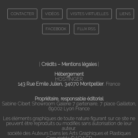
CONTACTER
VIDÉOS
VISITES VIRTUELLES
LIENS
FACEBOOK
FLUX RSS
|
Crédits – Mentions légales
|
Hébergement
HOSTINGER
143 Rue Emile Julien, 34070 Montpellier
, France
Propriétaire, responsable éditorial
Sabine Cibert Showroom Galerie 7 partenaire, 7 place Gailleton,
69002 Lyon France
Les éléments graphiques de toute nature figurant sur ce site ne
peuvent être reproduits ou modifiés sans autorisation de leur
auteur.
société des Auteurs Dans les Arts Graphiques et Plastiques