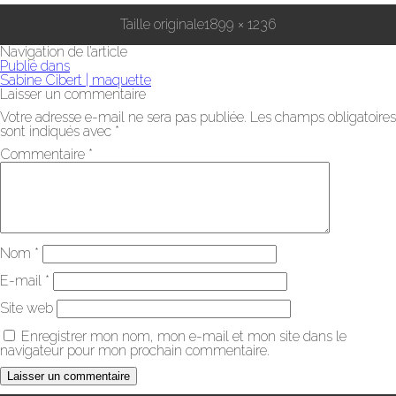
Taille originale
1899 × 1236
Navigation de l’article
Publié dans
Sabine Cibert | maquette
Laisser un commentaire
Votre adresse e-mail ne sera pas publiée.
Les champs obligatoires
sont indiqués avec
*
Commentaire
*
Nom
*
E-mail
*
Site web
Enregistrer mon nom, mon e-mail et mon site dans le
navigateur pour mon prochain commentaire.