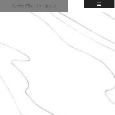
≡
Sabine Cibert | maquette