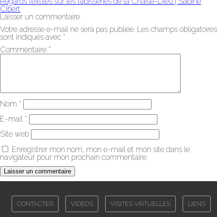
Regards textiles sur les tapisseries de la Chaise-Dieu | Sabine
Cibert
Laisser un commentaire
Votre adresse e-mail ne sera pas publiée.
Les champs obligatoires
sont indiqués avec
*
Commentaire
*
Nom
*
E-mail
*
Site web
Enregistrer mon nom, mon e-mail et mon site dans le
navigateur pour mon prochain commentaire.
CONTACTER
VIDÉOS
VISITES VIRTUELLES
LIENS