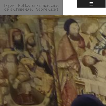
≡
Regards textiles sur les tapisseries
de la Chaise-Dieu | Sabine Cibert