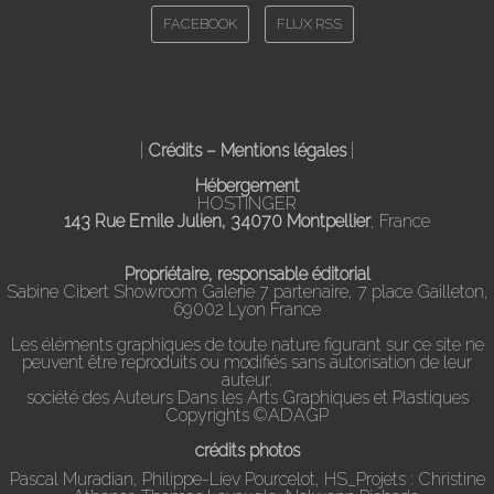
FACEBOOK
FLUX RSS
|
Crédits – Mentions légales
|
Hébergement
HOSTINGER
143 Rue Emile Julien, 34070 Montpellier
, France
Propriétaire, responsable éditorial
Sabine Cibert Showroom Galerie 7 partenaire, 7 place Gailleton,
69002 Lyon France
Les éléments graphiques de toute nature figurant sur ce site ne
peuvent être reproduits ou modifiés sans autorisation de leur
auteur.
société des Auteurs Dans les Arts Graphiques et Plastiques
Copyrights ©ADAGP
crédits photos
Pascal Muradian, Philippe-Liev Pourcelot, HS_Projets : Christine