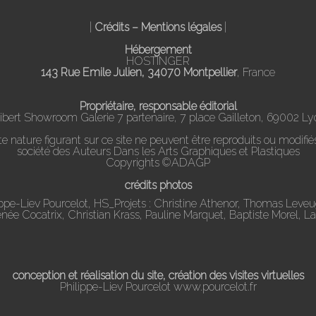
|
Crédits – Mentions légales
|
Hébergement
HOSTINGER
143 Rue Emile Julien, 34070 Montpellier
, France
Propriétaire, responsable éditorial
ibert Showroom Galerie 7 partenaire, 7 place Gailleton, 69002 Ly
nature figurant sur ce site ne peuvent être reproduits ou modifiés
société des Auteurs Dans les Arts Graphiques et Plastiques
Copyrights ©ADAGP
crédits photos
ippe-Liev Pourcelot, HS_Projets : Christine Athenor, Thomas Leve
Renée Cocatrix, Christian Krass, Pauline Marquet, Baptiste Morel, L
conception et réalisation du site, création des visites virtuelles
Philippe-Liev Pourcelot
www.pourcelot.fr