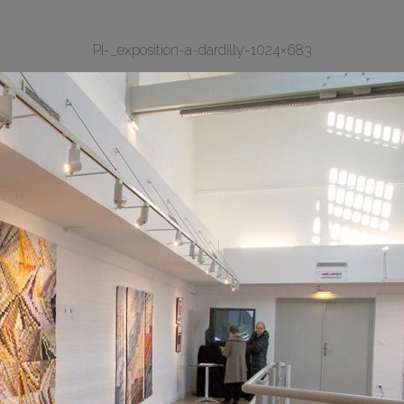
PI-_exposition-a-dardilly-1024×683