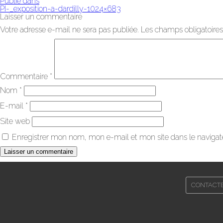
Publié dans
PI-_exposition-a-dardilly-1024×683
Laisser un commentaire
Votre adresse e-mail ne sera pas publiée.
Les champs obligatoires
Commentaire
*
Nom
*
E-mail
*
Site web
Enregistrer mon nom, mon e-mail et mon site dans le naviga
CONTACT