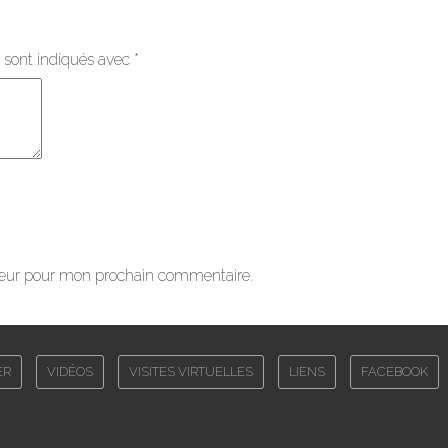
 sont indiqués avec
*
teur pour mon prochain commentaire.
ER
VIDÉOS
VISITES VIRTUELLES
LIENS
FACEBOOK