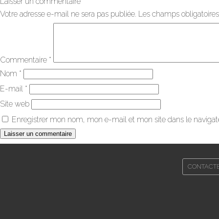
Laisser un commentaire
Votre adresse e-mail ne sera pas publiée.
Les champs obligatoires
Commentaire
*
Nom
*
E-mail
*
Site web
Enregistrer mon nom, mon e-mail et mon site dans le naviga
CONTACT