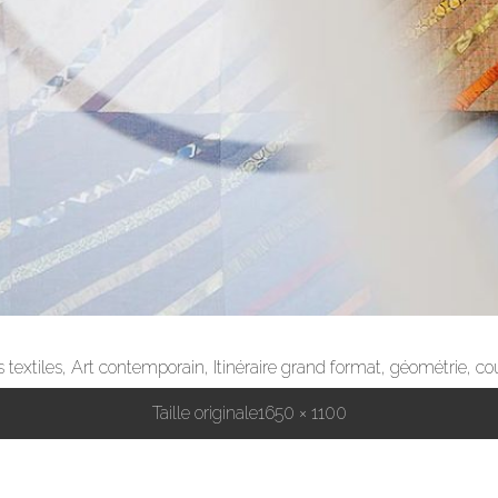
ns textiles, Art contemporain, Itinéraire grand format, géométrie, co
Taille originale
1650 × 1100