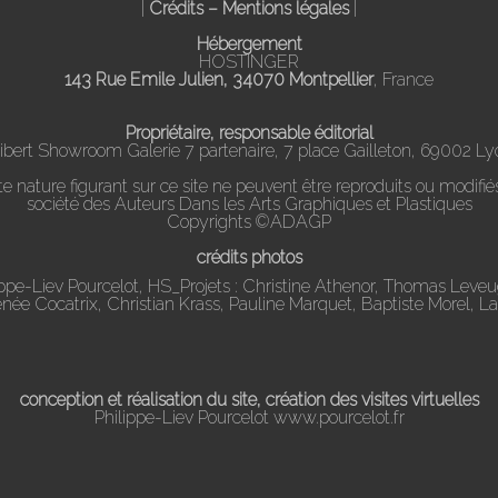
|
Crédits – Mentions légales
|
Hébergement
HOSTINGER
143 Rue Emile Julien, 34070 Montpellier
, France
Propriétaire, responsable éditorial
ibert Showroom Galerie 7 partenaire, 7 place Gailleton, 69002 Ly
nature figurant sur ce site ne peuvent être reproduits ou modifiés
société des Auteurs Dans les Arts Graphiques et Plastiques
Copyrights ©ADAGP
crédits photos
ippe-Liev Pourcelot, HS_Projets : Christine Athenor, Thomas Leve
Renée Cocatrix, Christian Krass, Pauline Marquet, Baptiste Morel, L
conception et réalisation du site, création des visites virtuelles
Philippe-Liev Pourcelot
www.pourcelot.fr