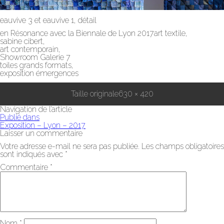
eauvive 3 et eauvive 1, détail
en Résonance avec la Biennale de Lyon 2017art textile,
sabine cibert,
art contemporain,
Showroom Galerie 7
toiles grands formats,
exposition émergences
Taille originale
630 × 420
Navigation de l’article
Publié dans
Exposition – Lyon – 2017
Laisser un commentaire
Votre adresse e-mail ne sera pas publiée.
Les champs obligatoires
sont indiqués avec
*
Commentaire
*
Nom
*