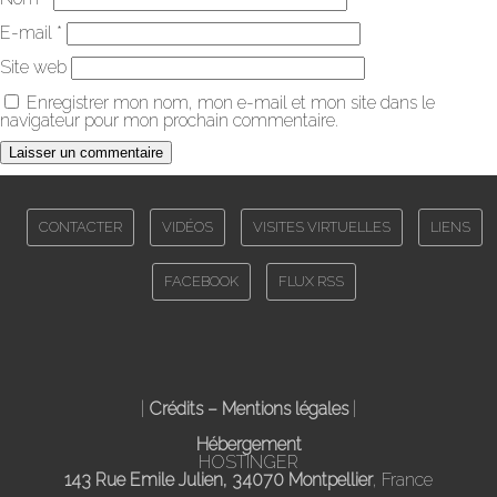
E-mail
*
Site web
Enregistrer mon nom, mon e-mail et mon site dans le
navigateur pour mon prochain commentaire.
CONTACTER
VIDÉOS
VISITES VIRTUELLES
LIENS
FACEBOOK
FLUX RSS
|
Crédits – Mentions légales
|
Hébergement
HOSTINGER
143 Rue Emile Julien, 34070 Montpellier
, France