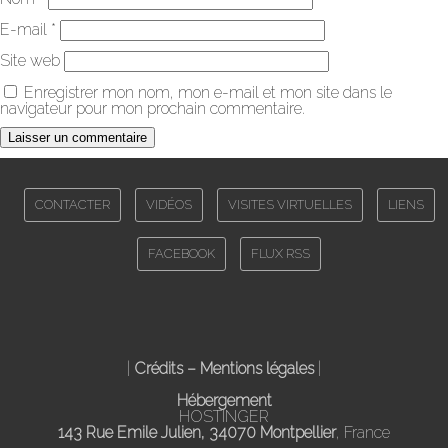
E-mail
*
Site web
Enregistrer mon nom, mon e-mail et mon site dans le
navigateur pour mon prochain commentaire.
CONTACTER
VIDÉOS
VISITES VIRTUELLES
LIENS
FACEBOOK
FLUX RSS
|
Crédits – Mentions légales
|
Hébergement
HOSTINGER
143 Rue Emile Julien, 34070 Montpellier
, France