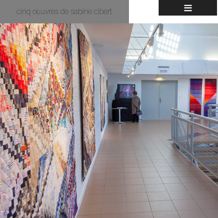
≡
cinq œuvres de sabine cibert