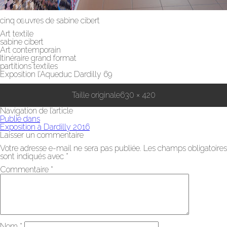
cinq œuvres de sabine cibert
Art textile
sabine cibert
Art contemporain
Itinéraire grand format
partitions textiles
Exposition l’Aqueduc Dardilly 69
Taille originale
630 × 420
Navigation de l’article
Publié dans
Exposition à Dardilly 2016
Laisser un commentaire
Votre adresse e-mail ne sera pas publiée.
Les champs obligatoires
sont indiqués avec
*
Commentaire
*
Nom
*