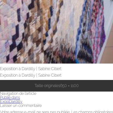
Exposition à Dardilly | Sabine Cibert
Exposition à Dardilly | Sabine Cibert
Taille originale
1650 × 1100
Navigation de l’article
Publié dans
ExpoDardilly
Laisser un commentaire
Votre adresse e-mail ne sera pas publiée.
Les champs obligatoires