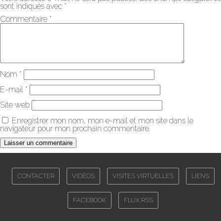
sont indiqués avec
*
Commentaire
*
Nom
*
E-mail
*
Site web
Enregistrer mon nom, mon e-mail et mon site dans le
navigateur pour mon prochain commentaire.
CONTACTER
VIDÉOS
VISITES VIRTUELLES
LIENS
FACEBOOK
FLUX RSS