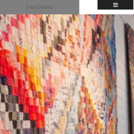
≡
ExpoDardilly