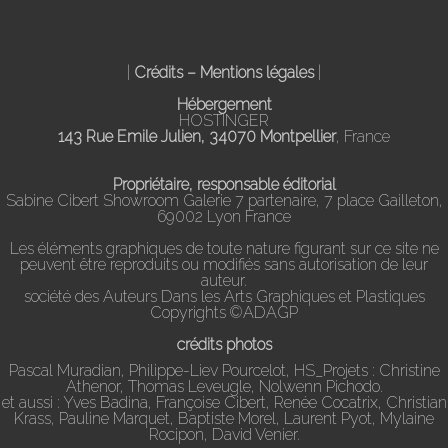
|
Crédits – Mentions légales
|
Hébergement
HOSTINGER
143 Rue Emile Julien, 34070 Montpellier
, France
Propriétaire, responsable éditorial
Sabine Cibert Showroom Galerie 7 partenaire, 7 place Gailleton,
69002 Lyon France
Les éléments graphiques de toute nature figurant sur ce site ne
peuvent être reproduits ou modifiés sans autorisation de leur
auteur.
société des Auteurs Dans les Arts Graphiques et Plastiques
Copyrights ©ADAGP
crédits photos
Pascal Muradian, Philippe-Liev Pourcelot, HS_Projets : Christine
Athenor, Thomas Leveugle, Nolwenn Pichodo.
et aussi : Yves Badina, Françoise Cibert, Renée Cocatrix, Christian
Krass, Pauline Marquet, Baptiste Morel, Laurent Pyot, Mylaine
Rocipon, David Venier.