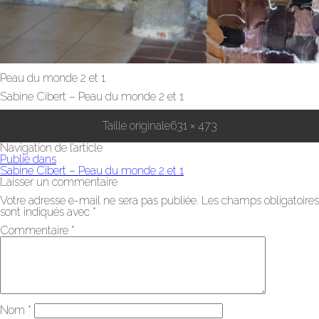
Peau du monde 2 et 1
Sabine Cibert – Peau du monde 2 et 1
Taille originale
631 × 473
Navigation de l’article
Publié dans
Sabine Cibert – Peau du monde 2 et 1
Laisser un commentaire
Votre adresse e-mail ne sera pas publiée.
Les champs obligatoires
sont indiqués avec
*
Commentaire
*
Nom
*