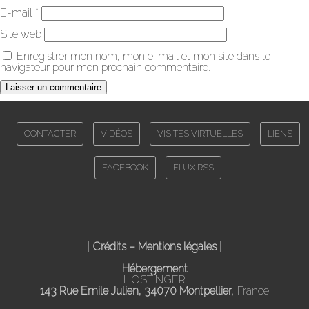
E-mail
*
Site web
Enregistrer mon nom, mon e-mail et mon site dans le
navigateur pour mon prochain commentaire.
CONTACTER
VIDÉOS
VISITES VIRTUELLES
LIENS
FACEBOOK
FLUX RSS
|
Crédits – Mentions légales
|
Hébergement
HOSTINGER
143 Rue Emile Julien, 34070 Montpellier
, France