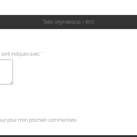
Taille originale
1241 × 800
 sont indiqués avec
*
teur pour mon prochain commentaire.