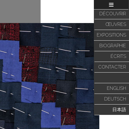
≡
DÉCOUVRIR
ŒUVRES
EXPOSITIONS
BIOGRAPHIE
ÉCRITS
CONTACTER
—
ENGLISH
DEUTSCH
日本語