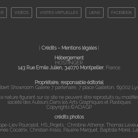
ER
VIDÉOS
VISITES VIRTUELLES
LIENS
FACEBOOK
|
Crédits – Mentions légales
|
Hébergement
HOSTINGER
143 Rue Emile Julien, 34070 Montpellier
, France
Propriétaire, responsable éditorial
ibert Showroom Galerie 7 partenaire, 7 place Gailleton, 69002 Ly
nature figurant sur ce site ne peuvent être reproduits ou modifiés
société des Auteurs Dans les Arts Graphiques et Plastiques
Copyrights ©ADAGP
crédits photos
ippe-Liev Pourcelot, HS_Projets : Christine Athenor, Thomas Leve
Renée Cocatrix, Christian Krass, Pauline Marquet, Baptiste Morel, L