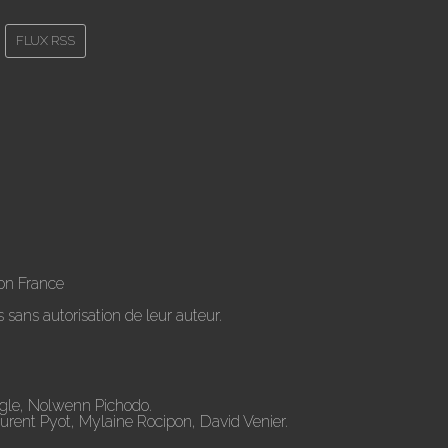
FLUX RSS
on France
 sans autorisation de leur auteur.
ugle, Nolwenn Pichodo.
aurent Pyot, Mylaine Rocipon, David Venier.