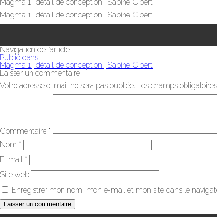
Magma 1 | détail de conception | Sabine Cibert
Magma 1 | détail de conception | Sabine Cibert
Navigation de l’article
Publié dans
Magma 1 | détail de conception | Sabine Cibert
Laisser un commentaire
Votre adresse e-mail ne sera pas publiée.
Les champs obligatoires
Commentaire
*
Nom
*
E-mail
*
Site web
Enregistrer mon nom, mon e-mail et mon site dans le naviga