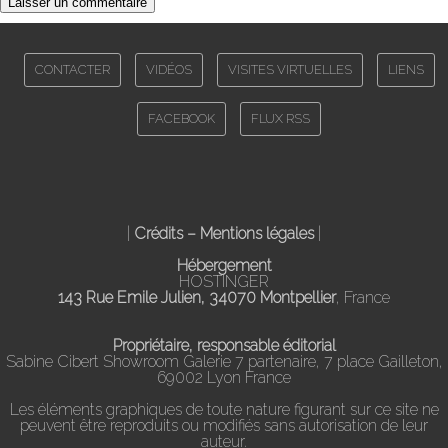
CONTACTER
VIDÉOS
VISITES VIRTUELLES
LIENS
FACEBOOK
FLUX RSS
|
Crédits – Mentions légales
|
Hébergement
HOSTINGER
143 Rue Emile Julien, 34070 Montpellier
, France
Propriétaire, responsable éditorial
Sabine Cibert Showroom Galerie 7 partenaire, 7 place Gailleton,
69002 Lyon France
Les éléments graphiques de toute nature figurant sur ce site ne
peuvent être reproduits ou modifiés sans autorisation de leur
auteur.