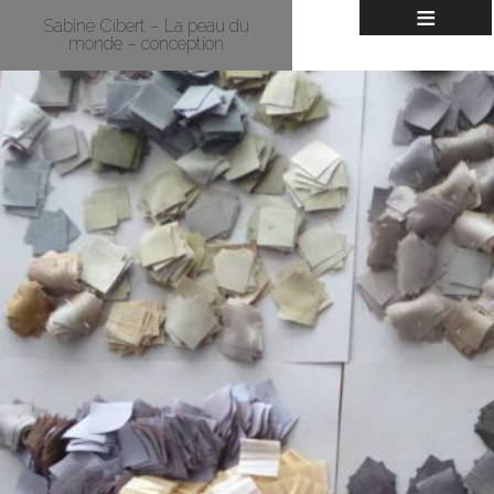
≡
Sabine Cibert – La peau du
monde – conception