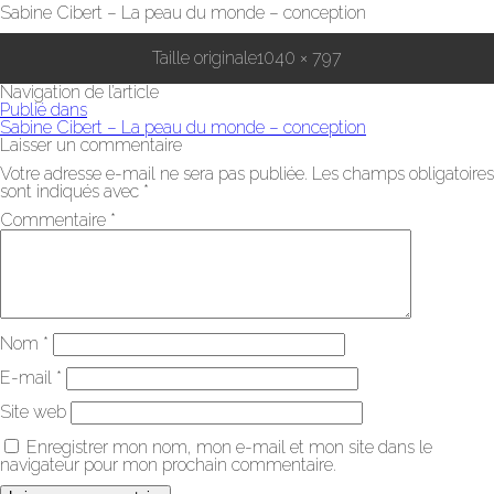
Sabine Cibert – La peau du monde – conception
Taille originale
1040 × 797
Navigation de l’article
Publié dans
Sabine Cibert – La peau du monde – conception
Laisser un commentaire
Votre adresse e-mail ne sera pas publiée.
Les champs obligatoires
sont indiqués avec
*
Commentaire
*
Nom
*
E-mail
*
Site web
Enregistrer mon nom, mon e-mail et mon site dans le
navigateur pour mon prochain commentaire.