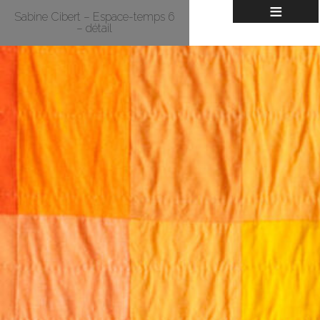
≡
Sabine Cibert – Espace-temps 6
– détail