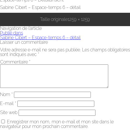
Sabine Cibert – Espace-temps 6 – détail
Taille originale
1259 × 1259
Navigation de l’article
Publié dans
Sabine Cibert – Espace-temps 6 – détail
Laisser un commentaire
Votre adresse e-mail ne sera pas publiée.
Les champs obligatoires
sont indiqués avec
*
Commentaire
*
Nom
*
E-mail
*
Site web
Enregistrer mon nom, mon e-mail et mon site dans le
navigateur pour mon prochain commentaire.