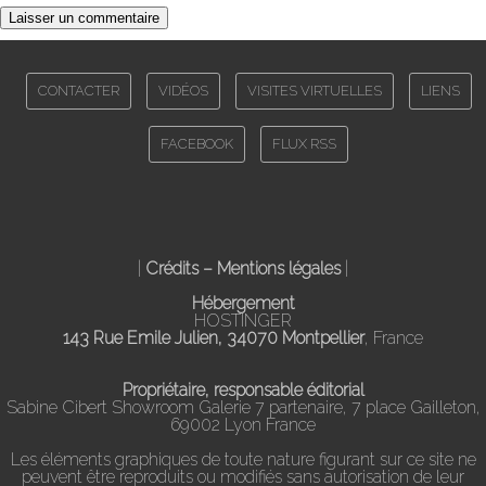
CONTACTER
VIDÉOS
VISITES VIRTUELLES
LIENS
FACEBOOK
FLUX RSS
|
Crédits – Mentions légales
|
Hébergement
HOSTINGER
143 Rue Emile Julien, 34070 Montpellier
, France
Propriétaire, responsable éditorial
Sabine Cibert Showroom Galerie 7 partenaire, 7 place Gailleton,
69002 Lyon France
Les éléments graphiques de toute nature figurant sur ce site ne
peuvent être reproduits ou modifiés sans autorisation de leur