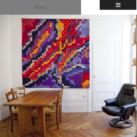
≡
Abyss