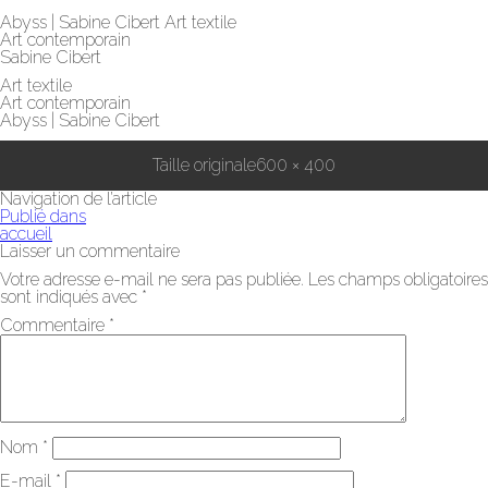
Abyss | Sabine Cibert Art textile
Art contemporain
Sabine Cibert
Art textile
Art contemporain
Abyss | Sabine Cibert
Taille originale
600 × 400
Navigation de l’article
Publié dans
accueil
Laisser un commentaire
Votre adresse e-mail ne sera pas publiée.
Les champs obligatoires
sont indiqués avec
*
Commentaire
*
Nom
*
E-mail
*