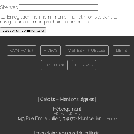
Site web
Enregistrer mon nom, mon e-mail et mon site dans le
navigateur pour mon prochain commentaire.
CONTACTER
VIDÉOS
VISITES VIRTUELLES
LIENS
FACEBOOK
FLUX RSS
|
Crédits – Mentions légales
|
Hébergement
HOSTINGER
143 Rue Emile Julien, 34070 Montpellier
, France
Propriétaire, responsable éditorial