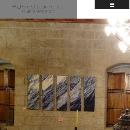
≡
HS_Projets | Sabine Cibert |
Guimarães 2022