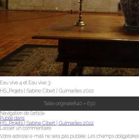
Eau vive 4 et Eau vive 3
HS_Projets | Sabine Cibert | Guimarães 2022
Taille originale
840 × 630
Navigation de l’article
Publié dans
HS_Projets | Sabine Cibert | Guimarães 2022
Laisser un commentaire
Votre adresse e-mail ne sera pas publiée.
Les champs obligatoires