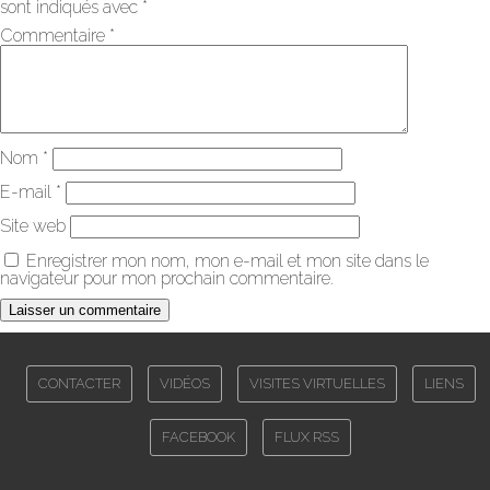
sont indiqués avec
*
Commentaire
*
Nom
*
E-mail
*
Site web
Enregistrer mon nom, mon e-mail et mon site dans le
navigateur pour mon prochain commentaire.
CONTACTER
VIDÉOS
VISITES VIRTUELLES
LIENS
FACEBOOK
FLUX RSS