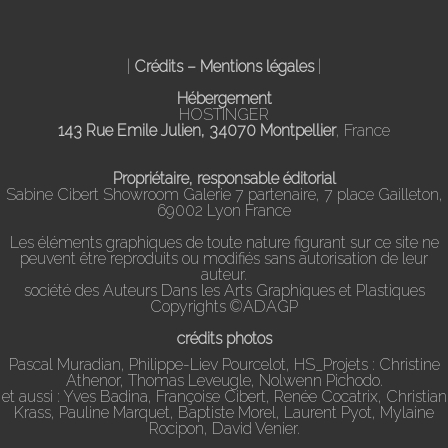
|
Crédits – Mentions légales
|
Hébergement
HOSTINGER
143 Rue Emile Julien, 34070 Montpellier
, France
Propriétaire, responsable éditorial
Sabine Cibert Showroom Galerie 7 partenaire, 7 place Gailleton,
69002 Lyon France
Les éléments graphiques de toute nature figurant sur ce site ne
peuvent être reproduits ou modifiés sans autorisation de leur
auteur.
société des Auteurs Dans les Arts Graphiques et Plastiques
Copyrights ©ADAGP
crédits photos
Pascal Muradian, Philippe-Liev Pourcelot, HS_Projets : Christine
Athenor, Thomas Leveugle, Nolwenn Pichodo.
et aussi : Yves Badina, Françoise Cibert, Renée Cocatrix, Christian
Krass, Pauline Marquet, Baptiste Morel, Laurent Pyot, Mylaine
Rocipon, David Venier.