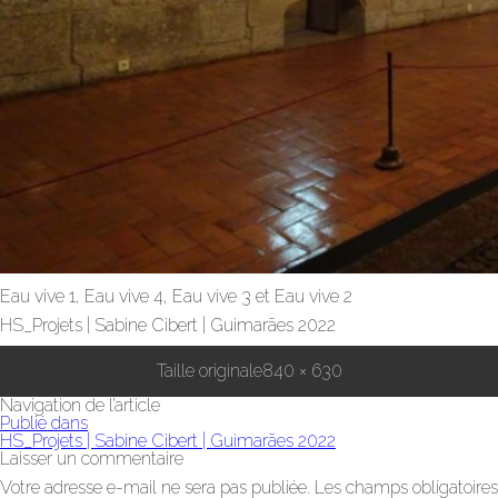
Eau vive 1, Eau vive 4, Eau vive 3 et Eau vive 2
HS_Projets | Sabine Cibert | Guimarães 2022
Taille originale
840 × 630
Navigation de l’article
Publié dans
HS_Projets | Sabine Cibert | Guimarães 2022
Laisser un commentaire
Votre adresse e-mail ne sera pas publiée.
Les champs obligatoires