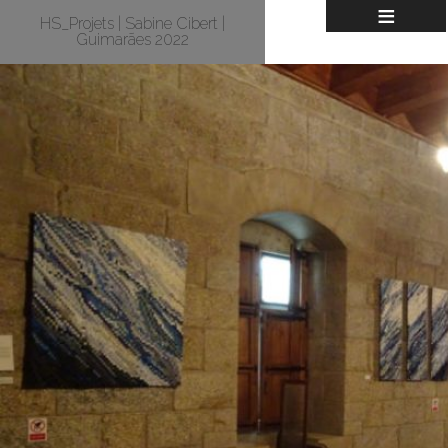
≡
HS_Projets | Sabine Cibert |
Guimarães 2022