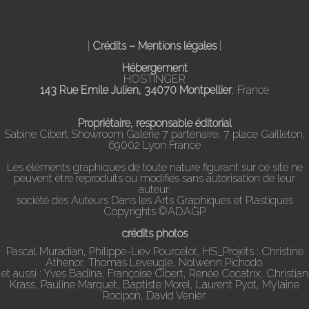
|
Crédits – Mentions légales
|
Hébergement
HOSTINGER
143 Rue Emile Julien, 34070 Montpellier
, France
Propriétaire, responsable éditorial
Sabine Cibert Showroom Galerie 7 partenaire, 7 place Gailleton,
69002 Lyon France
Les éléments graphiques de toute nature figurant sur ce site ne
peuvent être reproduits ou modifiés sans autorisation de leur
auteur.
société des Auteurs Dans les Arts Graphiques et Plastiques
Copyrights ©ADAGP
crédits photos
Pascal Muradian, Philippe-Liev Pourcelot, HS_Projets : Christine
Athenor, Thomas Leveugle, Nolwenn Pichodo.
et aussi : Yves Badina, Françoise Cibert, Renée Cocatrix, Christian
Krass, Pauline Marquet, Baptiste Morel, Laurent Pyot, Mylaine
Rocipon, David Venier.