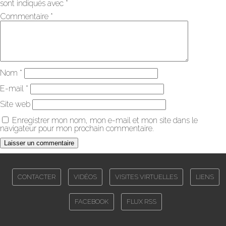
sont indiqués avec
*
Commentaire
*
Nom
*
E-mail
*
Site web
Enregistrer mon nom, mon e-mail et mon site dans le
navigateur pour mon prochain commentaire.
CONTACTER
VIDÉOS
VISITES VIRTUELLES
LIENS
FACEBOOK
FLUX RSS