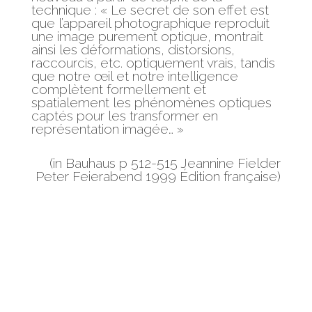
technique : « Le secret de son effet est
que l’appareil photographique reproduit
une image purement optique, montrait
ainsi les déformations, distorsions,
raccourcis, etc. optiquement vrais, tandis
que notre œil et notre intelligence
complètent formellement et
spatialement les phénomènes optiques
captés pour les transformer en
représentation imagée… »
(in Bauhaus p 512-515 Jeannine Fielder
Peter Feierabend 1999 Édition française)
Dix à quinze années de maturation de ce
montage photographique et de
nombreuses hypothèses de transposition
m’ont permis de trouver son
interprétation et notamment l’échelle
pertinente.
Dans la
Série des Instants
et la
Série des