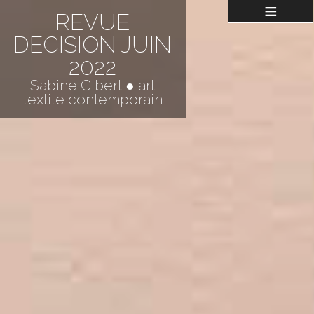
≡
REVUE
DECISION JUIN
2022
Sabine Cibert ● art
textile contemporain