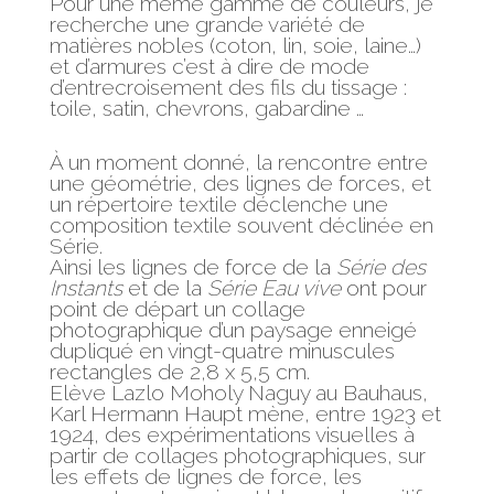
Pour une même gamme de couleurs, je
recherche une grande variété de
matières nobles (coton, lin, soie, laine…)
et d’armures c’est à dire de mode
d’entrecroisement des fils du tissage :
toile, satin, chevrons, gabardine …
À un moment donné, la rencontre entre
une géométrie, des lignes de forces, et
un répertoire textile déclenche une
composition textile souvent déclinée en
Série.
Ainsi les lignes de force de la
Série des
Instants
et de la
Série Eau vive
ont pour
point de départ un collage
photographique d’un paysage enneigé
dupliqué en vingt-quatre minuscules
rectangles de 2,8 x 5,5 cm.
Elève Lazlo Moholy Naguy au Bauhaus,
Karl Hermann Haupt mène, entre 1923 et
1924, des expérimentations visuelles à
partir de collages photographiques, sur
les effets de lignes de force, les