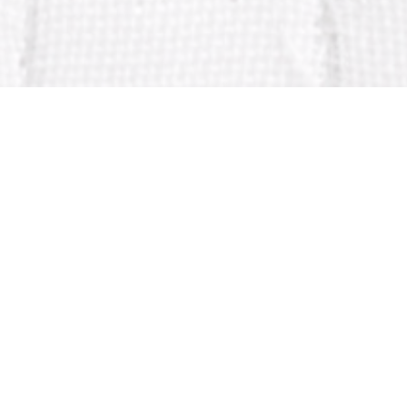
CONTACTER
VIDÉOS
VISITES VIRTUELLES
LIENS
FACEBOOK
FLUX RSS
|
Crédits – Mentions légales
|
Hébergement