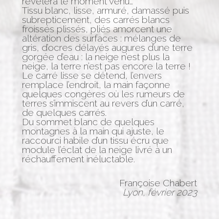
révèlera le moment venu…
Tissu blanc, lisse, armuré, damassé puis
subrepticement, des carrés blancs
froissés plissés, pliés amorcent une
altération des surfaces : mélanges de
gris, d’ocres délayés augures d’une terre
gorgée d’eau : la neige n’est plus la
neige, la terre n’est pas encore la terre !
Le carré lisse se détend, l’envers
remplace l’endroit, la main façonne
quelques congères où les rumeurs de
terres s’immiscent au revers d’un carré,
de quelques carrés.
Du sommet blanc de quelques
montagnes à la main qui ajuste, le
raccourci habile d’un tissu écru que
module l’éclat de la neige livré à un
réchauffement inéluctable.
Françoise Chabert
Lyon, février 2023