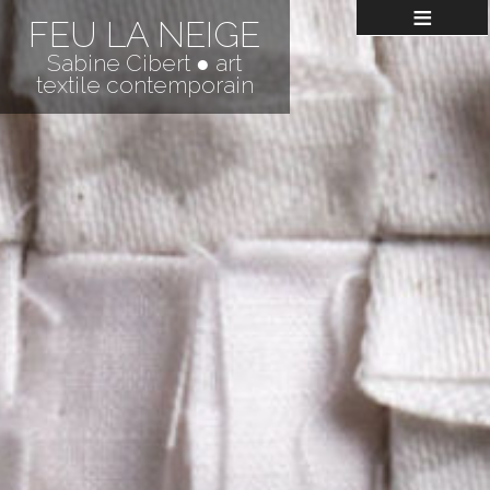
≡
FEU LA NEIGE
Sabine Cibert ● art
textile contemporain