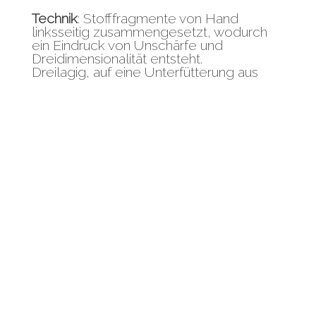
Technik
: Stofffragmente von Hand
linksseitig zusammengesetzt, wodurch
ein Eindruck von Unschärfe und
Dreidimensionalität entsteht.
Dreilagig, auf eine Unterfütterung aus
Leinwand gequiltet, Wattierung aus
Bambuskern.
1369 Quadrate mit einer Seitenlänge von
3 cm
Beschreibung
:
Mit einer reduzierteren Farbpalette als in
den vorangegangenen Werken der Serie
Morgendämmerung
entfaltet sich
Nordlicht
295 erstmals in einem
quadratischen Format. Stofffragmente in
Farbnuancen von Bordeaux bis Violett,
durchzogen von Rosatönen, umfangen
einen außergewöhnlichen, fast irreal
wirkenden grünen Lichtschein. Die
Überlagerung transparenter Stoffe lässt
feinste Farbabstufungen entstehen.